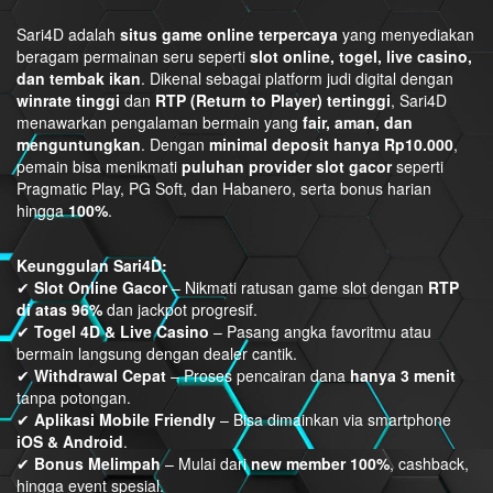
Sari4D adalah
situs game online terpercaya
yang menyediakan
beragam permainan seru seperti
slot online, togel, live casino,
dan tembak ikan
. Dikenal sebagai platform judi digital dengan
winrate tinggi
dan
RTP (Return to Player) tertinggi
, Sari4D
menawarkan pengalaman bermain yang
fair, aman, dan
menguntungkan
. Dengan
minimal deposit hanya Rp10.000
,
pemain bisa menikmati
puluhan provider slot gacor
seperti
Pragmatic Play, PG Soft, dan Habanero, serta bonus harian
hingga
100%
.
Keunggulan Sari4D:
✔
Slot Online Gacor
– Nikmati ratusan game slot dengan
RTP
di atas 96%
dan jackpot progresif.
✔
Togel 4D & Live Casino
– Pasang angka favoritmu atau
bermain langsung dengan dealer cantik.
✔
Withdrawal Cepat
– Proses pencairan dana
hanya 3 menit
tanpa potongan.
✔
Aplikasi Mobile Friendly
– Bisa dimainkan via smartphone
iOS & Android
.
✔
Bonus Melimpah
– Mulai dari
new member 100%
, cashback,
hingga event spesial.