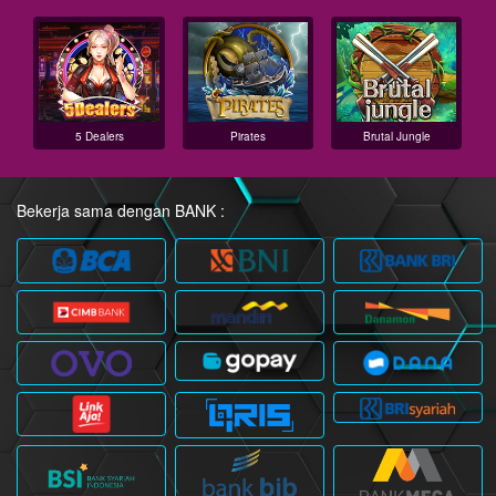
5 Dealers
Pirates
Brutal Jungle
Bekerja sama dengan BANK :