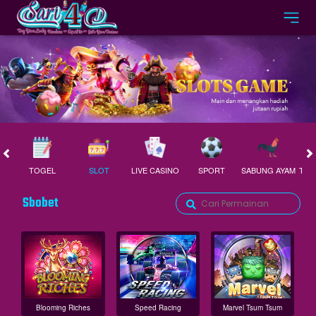
TOGEL
SLOT
LIVE CASINO
SPORT
SABUNG AYAM
TEM
Sbobet
Blooming Riches
Speed Racing
Marvel Tsum Tsum