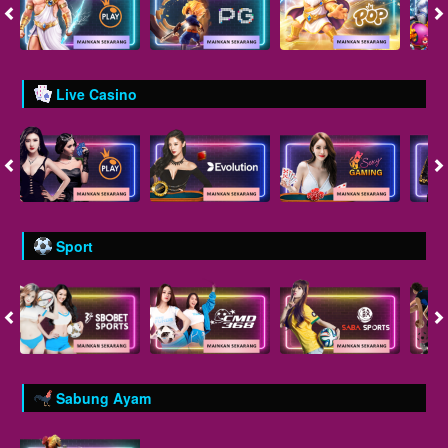
Live Casino
Sport
Sabung Ayam