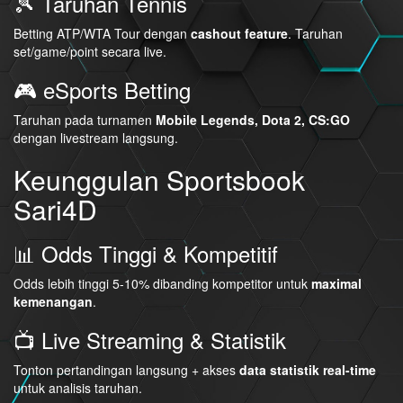
🎾 Taruhan Tennis
Betting ATP/WTA Tour dengan
cashout feature
. Taruhan
set/game/point secara live.
🎮 eSports Betting
Taruhan pada turnamen
Mobile Legends, Dota 2, CS:GO
dengan livestream langsung.
Keunggulan Sportsbook
Sari4D
📊 Odds Tinggi & Kompetitif
Odds lebih tinggi 5-10% dibanding kompetitor untuk
maximal
kemenangan
.
📺 Live Streaming & Statistik
Tonton pertandingan langsung + akses
data statistik real-time
untuk analisis taruhan.