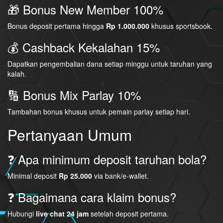
🎁 Bonus New Member 100%
Bonus deposit pertama hingga
Rp 1.000.000
khusus sportsbook.
💰 Cashback Kekalahan 15%
Dapatkan pengembalian dana setiap minggu untuk taruhan yang
kalah.
🔢 Bonus Mix Parlay 10%
Tambahan bonus khusus untuk pemain parlay setiap hari.
Pertanyaan Umum
❓ Apa minimum deposit taruhan bola?
Minimal deposit
Rp 25.000
via bank/e-wallet.
❓ Bagaimana cara klaim bonus?
Hubungi
live chat 24 jam
setelah deposit pertama.