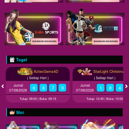
Togel
AztecGems4D
StarLight Christmas 
( Setiap Hari )
( Setiap Hari )
Jumat
Jumat
6
8
7
9
1
8
4
07/08/2026
07/08/2026
Tutup: 09:00 | Buka: 09:15
Tutup: 12:45 | Buka: 13:00
Slot