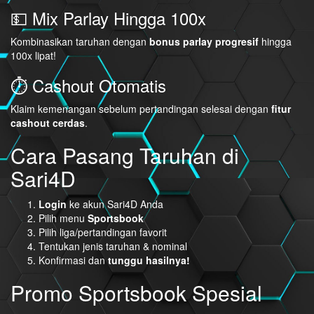
💵 Mix Parlay Hingga 100x
Kombinasikan taruhan dengan
bonus parlay progresif
hingga
100x lipat!
⏱️ Cashout Otomatis
Klaim kemenangan sebelum pertandingan selesai dengan
fitur
cashout cerdas
.
Cara Pasang Taruhan di
Sari4D
Login
ke akun Sari4D Anda
Pilih menu
Sportsbook
Pilih liga/pertandingan favorit
Tentukan jenis taruhan & nominal
Konfirmasi dan
tunggu hasilnya!
Promo Sportsbook Spesial