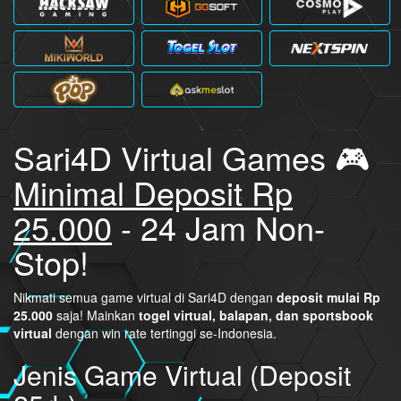
Sari4D Virtual Games 🎮
Minimal Deposit Rp
25.000
- 24 Jam Non-
Stop!
Nikmati semua game virtual di Sari4D dengan
deposit mulai Rp
25.000
saja! Mainkan
togel virtual, balapan, dan sportsbook
virtual
dengan win rate tertinggi se-Indonesia.
Jenis Game Virtual (Deposit