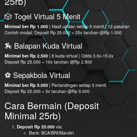
25rb)
🎲 Togel Virtual 5 Menit
Minimal bet Rp 1.000
| Hasil undian setiap 5 menit | 12 pasaran
Contoh modal: Deposit Rp 25.000 = 25x taruhan @Rp 1.000
🏇 Balapan Kuda Virtual
Minimal bet Rp 2.500
| 8 kuda virtual | Odds 3.0x-15.0x
Deposit Rp 25.000 = 10x taruhan @Rp 2.500
⚽ Sepakbola Virtual
Minimal bet Rp 5.000
| Pertandingan setiap 3 menit
Deposit Rp 25.000 = 5x taruhan @Rp 5.000
Cara Bermain (Deposit
Minimal 25rb)
Deposit Rp 25.000
via:
Bank: BCA/BRI/Mandiri