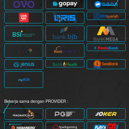
Bekerja sama dengan PROVIDER :