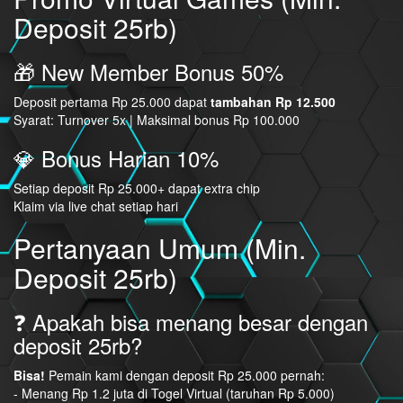
Deposit 25rb)
🎁 New Member Bonus 50%
Deposit pertama Rp 25.000 dapat
tambahan Rp 12.500
Syarat: Turnover 5x | Maksimal bonus Rp 100.000
💎 Bonus Harian 10%
Setiap deposit Rp 25.000+ dapat extra chip
Klaim via live chat setiap hari
Pertanyaan Umum (Min.
Deposit 25rb)
❓ Apakah bisa menang besar dengan
deposit 25rb?
Bisa!
Pemain kami dengan deposit Rp 25.000 pernah:
- Menang Rp 1.2 juta di Togel Virtual (taruhan Rp 5.000)