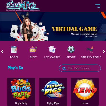
TOGEL
SLOT
LIVE CASINO
SPORT
SABUNG AYAM
TEM
Play'n Go
Bugs Party
Flying Pigs
Keno