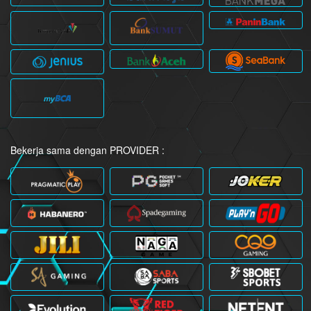
Bekerja sama dengan PROVIDER :